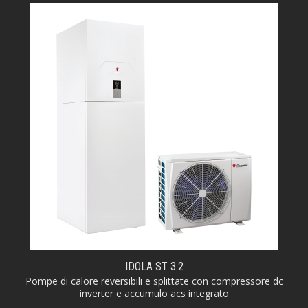
IDOLA ST 3.2
Pompe di calore reversibili e splittate con compressore dc
inverter e accumulo acs integrato