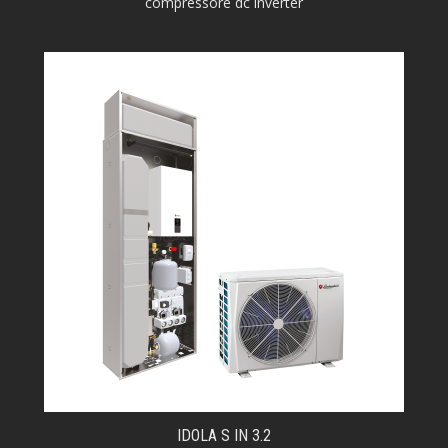
compressore dc inverter
IDOLA S IN 3.2